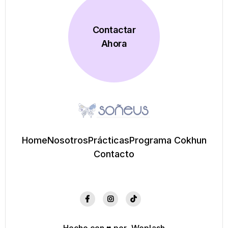
Contactar
Ahora
Home
Nosotros
Prácticas
Programa Cokhun
Contacto



Hecho con ♥️ por
Weplash