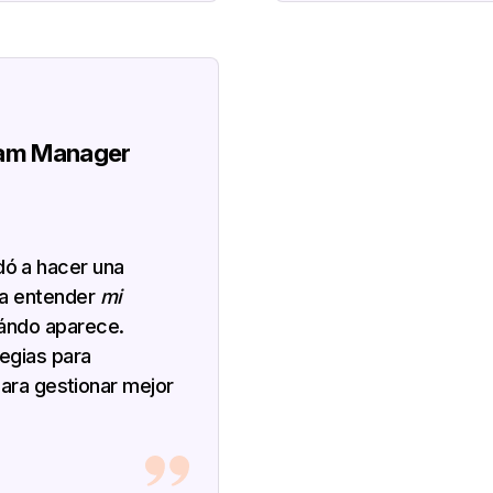
ram Manager
ó a hacer una
 a entender
mi
uándo aparece.
tegias para
 para gestionar mejor