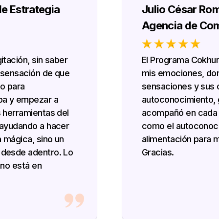
de Estrategia
Julio César Rom
Agencia de Co
tación, sin saber
El Programa Cokhun
 sensación de que
mis emociones, don
io para
sensaciones y sus 
ba y empezar a
autoconocimiento, 
 herramientas del
acompañó en cada 
 ayudando a hacer
como el autoconoci
 mágica, sino un
alimentación para m
desde adentro. Lo
Gracias.
 no está en